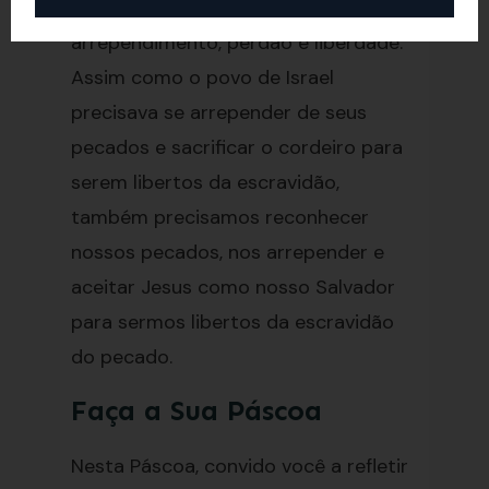
A Páscoa é um momento de reflexão,
arrependimento, perdão e liberdade.
Assim como o povo de Israel
precisava se arrepender de seus
pecados e sacrificar o cordeiro para
serem libertos da escravidão,
também precisamos reconhecer
nossos pecados, nos arrepender e
aceitar Jesus como nosso Salvador
para sermos libertos da escravidão
do pecado.
Faça a Sua Páscoa
Nesta Páscoa, convido você a refletir