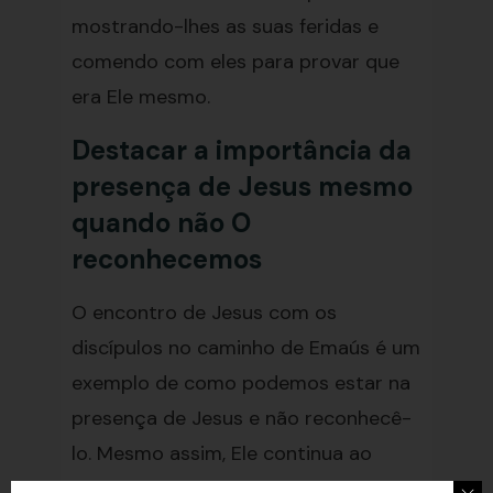
mostrando-lhes as suas feridas e
comendo com eles para provar que
era Ele mesmo.
Destacar a importância da
presença de Jesus mesmo
quando não O
reconhecemos
O encontro de Jesus com os
discípulos no caminho de Emaús é um
exemplo de como podemos estar na
presença de Jesus e não reconhecê-
lo. Mesmo assim, Ele continua ao
nosso lado, caminhando conosco e