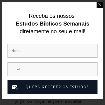
Elas se limitam e se escondem, não
fazendo uso dos talentos que
Receba os nossos
possuem.
Estudos Bíblicos Semanais
Os Perdidos
diretamente no seu e-mail!
Há também aqueles que nunca
ouviram falar de Jesus ou que se
desviaram do caminho. Essas pessoas
precisam ser resgatadas e
mostradas o caminho de volta para
Deus. Podemos interceder por elas e
compartilhar o amor de Jesus, mas a
QUERO RECEBER OS ESTUDOS
escolha final é delas. Não podemos
julgar ou forçar ninguém a aceitar