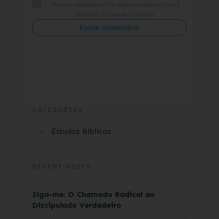
Salve os detalhes acima nesse navegador para a
próxima vez que eu comentar
Enviar comentário
CATEGORIES
Estudos Bíblicos
RECENT POSTS
Siga-me: O Chamado Radical ao
Discipulado Verdadeiro