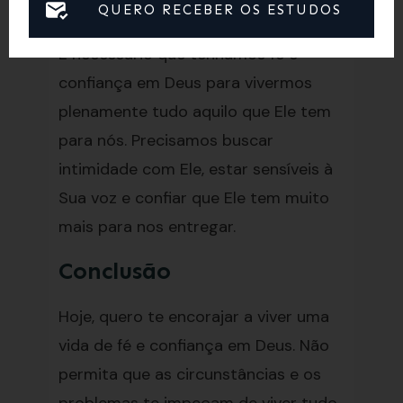
áreas das nossas vidas.
QUERO RECEBER OS ESTUDOS
É necessário que tenhamos fé e
confiança em Deus para vivermos
plenamente tudo aquilo que Ele tem
para nós. Precisamos buscar
intimidade com Ele, estar sensíveis à
Sua voz e confiar que Ele tem muito
mais para nos entregar.
Conclusão
Hoje, quero te encorajar a viver uma
vida de fé e confiança em Deus. Não
permita que as circunstâncias e os