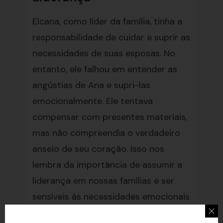
Elcana, como líder da família, tinha a
responsabilidade de cuidar e suprir as
necessidades de suas esposas. No
entanto, ele falhou em entender as
angústias de Ana e supri-las
emocionalmente. Ele tentava
compensar com presentes materiais,
mas não compreendia o verdadeiro
anseio de seu coração. Isso nos
lembra da importância de assumir a
liderança em nossas famílias e ser
sensíveis às necessidades emocionais
de nossos entes queridos.