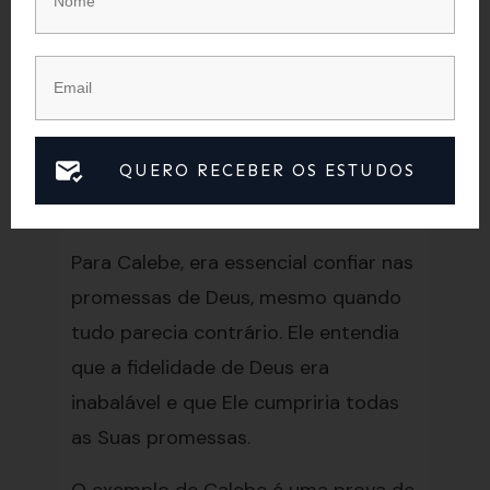
Calebe sabia que a presença de Deus
era a garantia de que eles
conseguiriam conquistar a terra que
Deus havia prometido. Essa confiança
inabalável permitiu que ele
QUERO RECEBER OS ESTUDOS
enfrentasse os gigantes e as
adversidades com coragem e fé.
Para Calebe, era essencial confiar nas
promessas de Deus, mesmo quando
tudo parecia contrário. Ele entendia
que a fidelidade de Deus era
inabalável e que Ele cumpriria todas
as Suas promessas.