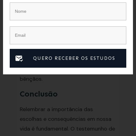
que todos obedeçam aos princípios e
mandamentos de Deus. Quando
todos vivem de acordo com a
vontade de Deus, a comunhão se
fortalece e o testemunho se torna
mais eficaz. A obediência aos
QUERO RECEBER OS ESTUDOS
princípios de Deus é essencial para
uma vida guiada por princípios e
bênçãos.
Conclusão
Relembrar a importância das
escolhas e consequências em nossa
vida é fundamental. O testemunho de