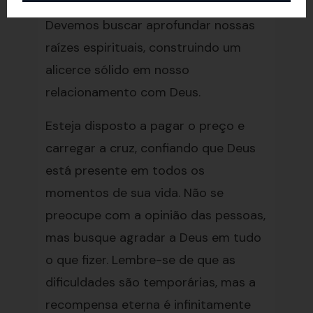
está escondido em nosso coração.
Devemos buscar aprofundar nossas
raízes espirituais, construindo um
alicerce sólido em nosso
relacionamento com Deus.
Esteja disposto a pagar o preço e
carregar a cruz, confiando que Deus
está presente em todos os
momentos de sua vida. Não se
preocupe com a opinião das pessoas,
mas busque agradar a Deus em tudo
o que fizer. Lembre-se de que as
dificuldades são temporárias, mas a
recompensa eterna é infinitamente