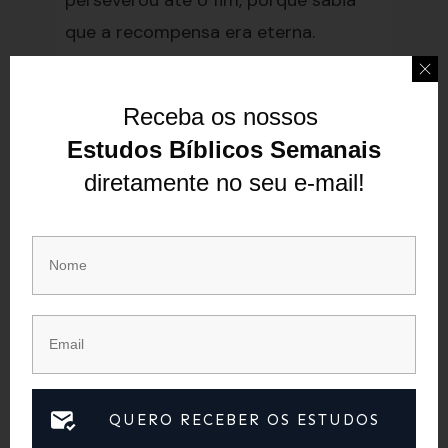
perseverou até o fim, porque sabia
que a recompensa era eterna.
Precisamos seguir o exemplo de
Paulo, combatendo o bom combate,
Receba os nossos
terminando a corrida e guardando a
Estudos Bíblicos Semanais
fé.
diretamente no seu e-mail!
Conclusão
Construir uma vida de intimidade
com Deus não é fácil, mas é
fundamental para termos uma fé
sólida e resistente. Precisamos nos
preocupar não apenas com o que é
visível, mas também com aquilo que
QUERO RECEBER OS ESTUDOS