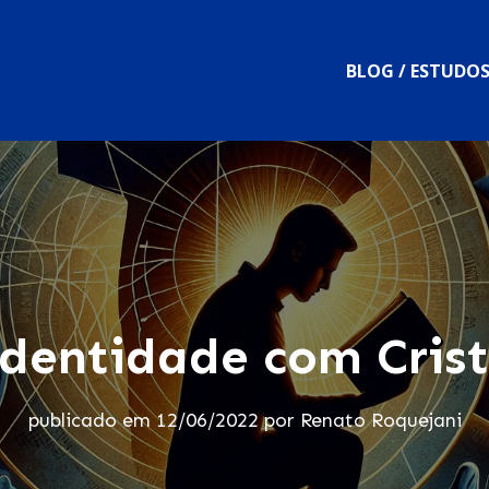
BLOG / ESTUDO
dentidade com Cris
publicado em
12/06/2022
por
Renato Roquejani