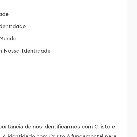
dade
dentidade
 Mundo
em Nossa Identidade
portância de nos identificarmos com Cristo e
a. A identidade com Cristo é fundamental para