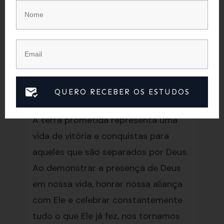
coisas que Deus já fez em nossas
vidas. Desde as pequenas bênçãos
até os grandes milagres, devemos ser
gratos e celebrar tudo aquilo que
Deus tem feito por nós.
Conclusão
QUERO RECEBER OS ESTUDOS
A terra prometida representa uma
vida de vitória e conquistas para
aqueles que são separados por Deus.
Ao demonstrar a presença de Deus
em nossa vida, honrar nossa aliança
com Ele e celebrar constantemente
tudo o que Ele já fez, nos tornamos