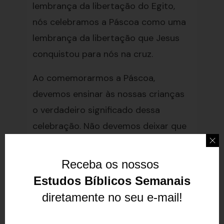
lembrança da libertação do Egito,
nós celebramos a Páscoa como uma
lembrança da libertação que Jesus
conquistou para nós na cruz.
Ao comemorarmos a Páscoa,
devemos ensinar às nossas crianças
o verdadeiro significado dessa
celebração. Não devemos deixar que
a tradição se sobreponha ao
propósito principal da Páscoa, que é
Receba os nossos
a libertação que Jesus nos trouxe.
Estudos Bíblicos Semanais
diretamente no seu e-mail!
Além disso, devemos lembrar de
celebrar constantemente todas as