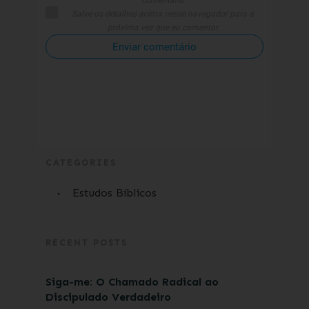
comentário
Salve os detalhes acima nesse navegador para a
próxima vez que eu comentar
Enviar comentário
CATEGORIES
Estudos Bíblicos
RECENT POSTS
Siga-me: O Chamado Radical ao
Discipulado Verdadeiro