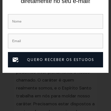
diretamente no seu e-mail!
de nós também tem um chamado
específico, algo que só nós podemos
realizar. É importante descobrir qual é
o nosso chamado e decidir viver de
acordo com ele, dedicando-nos
completamente.
A Preparação de Caráter
QUERO RECEBER OS ESTUDOS
Sem um caráter preparado, não
podemos viver plenamente o nosso
chamado. O caráter é quem
realmente somos, e o Espírito Santo
trabalha em nós para moldar nosso
caráter. Precisamos estar dispostos a