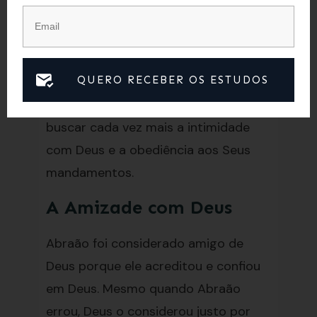
2:23).
A amizade com Deus não é baseada
em recompensas ou benefícios, mas
QUERO RECEBER OS ESTUDOS
em um relacionamento de amor e
compromisso mútuo. Devemos
buscar cada vez mais a intimidade
com Deus e a obediência aos Seus
mandamentos.
A Amizade com Deus
Abraão foi considerado amigo de
Deus porque ele acreditou e confiou
em Deus. Mesmo quando Abraão
errou, Deus o considerou justo por