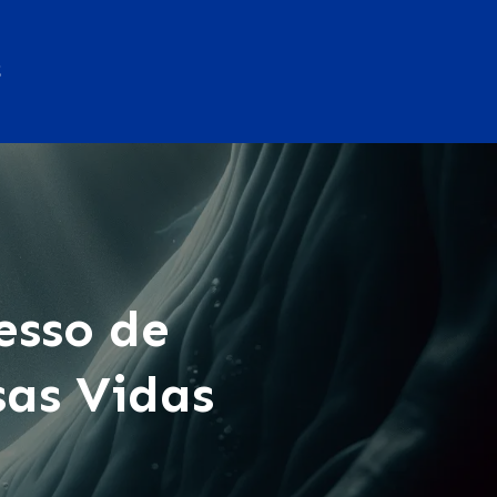
S
esso de
sas Vidas