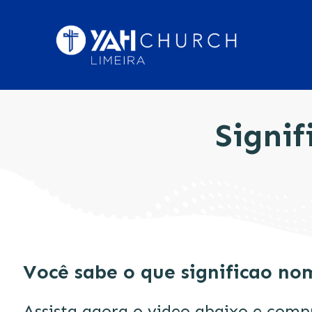
Signi
Você sabe o que significao n
Assista agora o video abaixo e comp