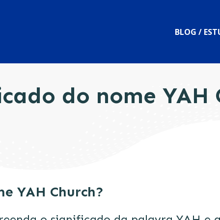
BLOG / ES
ficado do nome YAH 
ome YAH Church?
reenda o significado da palavra YAH e 