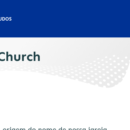
TUDOS
Church
a origem do nome de nossa igreja.