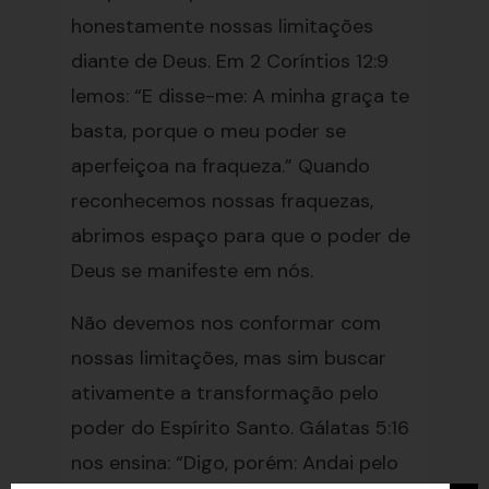
honestamente nossas limitações
diante de Deus. Em 2 Coríntios 12:9
lemos: “E disse-me: A minha graça te
basta, porque o meu poder se
aperfeiçoa na fraqueza.” Quando
reconhecemos nossas fraquezas,
abrimos espaço para que o poder de
Deus se manifeste em nós.
Não devemos nos conformar com
nossas limitações, mas sim buscar
ativamente a transformação pelo
poder do Espírito Santo. Gálatas 5:16
nos ensina: “Digo, porém: Andai pelo