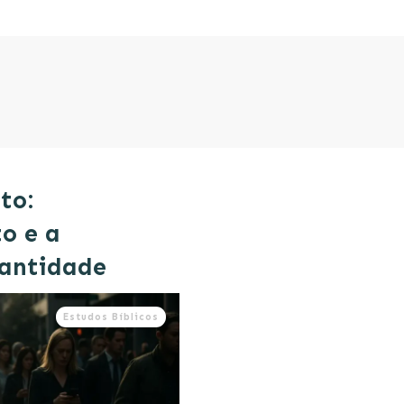
to:
o e a
Santidade
Estudos Bíblicos