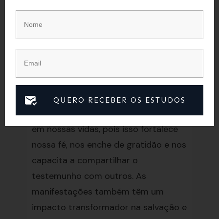
As manifestações do poder de Deus
têm um propósito importante na vida
dos crentes. Elas são uma
demonstração do Espírito Santo para
o benefício dos crentes, mostrando o
poder sobrenatural de Deus em ação.
QUERO RECEBER OS ESTUDOS
É crucial manifestar o poder de Deus
em nossas vidas, pois isso fortalece
nossa fé, nos enche de gratidão e nos
capacita a compartilhar o
testemunho com outros. As
manifestações também têm um
impacto transformador na salvação e