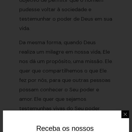
objetivo de permitir que o homem
pudesse voltar à sociedade e
testemunhar o poder de Deus em sua
vida.
Da mesma forma, quando Deus
realiza um milagre em nossa vida, Ele
nos dá um propósito, uma missão. Ele
quer que compartilhemos o que Ele
fez por nós, para que outras pessoas
possam conhecer o Seu poder e
amor. Ele quer que sejamos
testemunhas vivas do Seu poder
transformador.
Receba os nossos