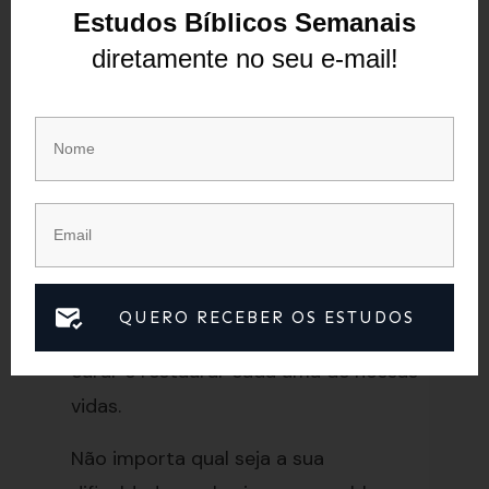
Conclusão
Estudos Bíblicos Semanais
A história desse homem leproso nos
diretamente no seu e-mail!
ensina três lições importantes:
buscar a Jesus em todas as
circunstâncias, reconhecer o Seu
poder e amor por nós e compartilhar
o que Ele fez em nossa vida com
outras pessoas. Devemos lembrar
que, assim como Jesus curou esse
QUERO RECEBER OS ESTUDOS
homem leproso, Ele também pode
curar e restaurar cada uma de nossas
vidas.
Não importa qual seja a sua