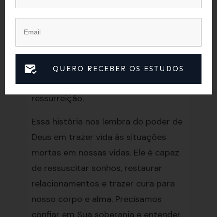
Trindade agindo. Jesus olha para o
Pai, agradecendo-O por ouvi-Lo,
mostrando a unidade entre eles. Em
seguida, Ele dá a ordem para que
Lázaro ressuscite, enquanto o
QUERO RECEBER OS ESTUDOS
Espírito Santo realiza o milagre da
ressurreição.
Essa história nos lembra do poder de
Deus em trazer vida às situações
mortas em nossas vidas. Ele é capaz
de ressuscitar sonhos, restaurar
relacionamentos e trazer cura para
nosso corpo e alma. Precisamos
confiar em Sua soberania e entender