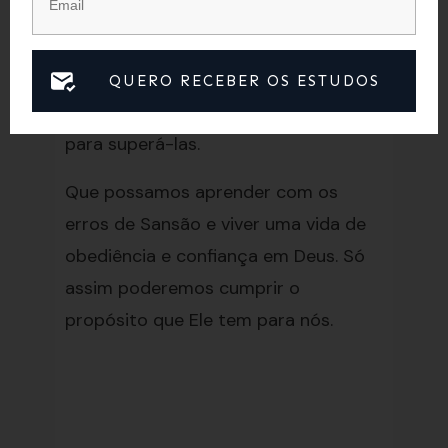
podemos cair se não tivermos um
relacionamento constante com Ele.
Devemos estar atentos às nossas
QUERO RECEBER OS ESTUDOS
fraquezas e buscar a ajuda de Deus
para superá-las.
Que possamos aprender com os
erros de Sansão e viver uma vida de
obediência e confiança em Deus. Só
assim poderemos cumprir o
propósito que Ele tem para nós.